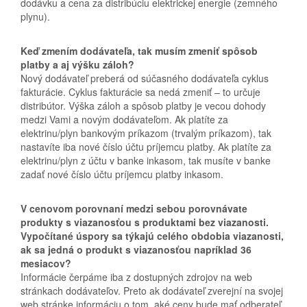
dodávku a cena za distribúciu elektrickej energie (zemného
plynu).
Keď zmením dodávateľa, tak musím zmeniť spôsob
platby a aj výšku záloh?
Nový dodávateľ preberá od súčasného dodávateľa cyklus
fakturácie. Cyklus fakturácie sa nedá zmeniť – to určuje
distribútor. Výška záloh a spôsob platby je vecou dohody
medzi Vami a novým dodávateľom. Ak platíte za
elektrinu/plyn bankovým príkazom (trvalým príkazom), tak
nastavíte iba nové číslo účtu príjemcu platby. Ak platíte za
elektrinu/plyn z účtu v banke inkasom, tak musíte v banke
zadať nové číslo účtu príjemcu platby inkasom.
V cenovom porovnaní medzi sebou porovnávate
produkty s viazanosťou s produktami bez viazanosti.
Vypočítané úspory sa týkajú celého obdobia viazanosti,
ak sa jedná o produkt s viazanosťou napríklad 36
mesiacov?
Informácie čerpáme iba z dostupných zdrojov na web
stránkach dodávateľov. Preto ak dodávateľ zverejní na svojej
web stránke informáciu o tom, aké ceny bude mať odberateľ