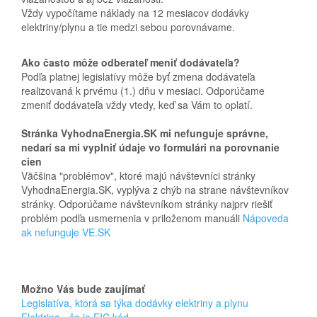
Vždy vypočítame náklady na 12 mesiacov dodávky
elektriny/plynu a tie medzi sebou porovnávame.
Ako často môže odberateľ meniť dodávateľa?
Podľa platnej legislatívy môže byť zmena dodávateľa
realizovaná k prvému (1.) dňu v mesiaci. Odporúčame
zmeniť dodávateľa vždy vtedy, keď sa Vám to oplatí.
Stránka VyhodnaEnergia.SK mi nefunguje správne,
nedarí sa mi vyplniť údaje vo formulári na porovnanie
cien
Väčšina "problémov", ktoré majú návštevníci stránky
VyhodnaEnergia.SK, vyplýva z chýb na strane návštevníkov
stránky. Odporúčame návštevníkom stránky najprv riešiť
problém podľa usmernenia v priloženom manuáli
Nápoveda
ak nefunguje VE.SK
Možno Vás bude zaujímať
Legislatíva, ktorá sa týka dodávky elektriny a plynu