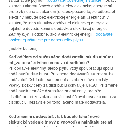
sa označuje pojmom „
dodávateľ poslednej inštancie
“. Obavy
z krachu alternatívnych dodávateľov elektrickej energie sú
preto zbytočné a zákonom je zabezpečené to, že odberateľ
elektriny nebude bez elektrickej energie ani „sekundu“ v
situácii, že jeho aktuálny dodávateľ elektrickej energie z
nejakého dôvodu končí s dodávkou elektrickej energie.
Zemný plyn
: Podobne, ako v elektrickej energii -
dodávateľ
poslednej inštancie pre odberateľov plynu
.
[mobile-buttons]
Keď odídem od súčasného dodávateľa, tak distribútor
mi „za trest“ zdvihne cenu za distribúciu?
Pri dodávke elektriny, alebo plynu vždy spolupracujú spolu
dodávateľ a distribútor. Pri zmene dodávateľa sa zmení iba
dodávateľ. Dstribútor sa nemení a stále zostáva ten istý.
Všetky zložky ceny za distribúciu schvaľuje ÚRSO. Pri zmene
dodávateľa nemôže distribútor zmeniť ceny, pretože
distribútor má zo zákona povinnosť účtovať rovnakú cenu za
distribúciu, nezávisle od toho, akého máte dodávateľa.
Keď zmením dodávateľa, tak budete ťahať nové
elektrické vedenie (nový plynovod) a nainštalujete mi