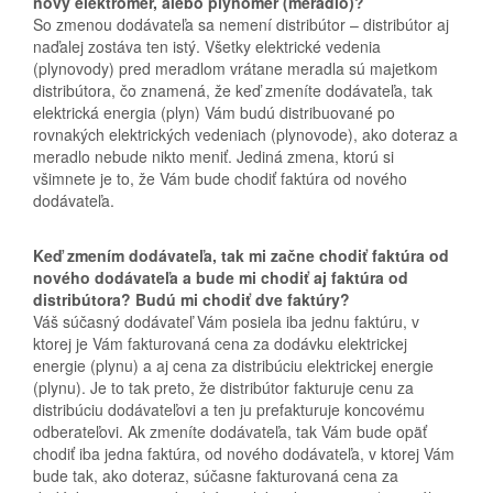
nový elektromer, alebo plynomer (meradlo)?
So zmenou dodávateľa sa nemení distribútor – distribútor aj
naďalej zostáva ten istý. Všetky elektrické vedenia
(plynovody) pred meradlom vrátane meradla sú majetkom
distribútora, čo znamená, že keď zmeníte dodávateľa, tak
elektrická energia (plyn) Vám budú distribuované po
rovnakých elektrických vedeniach (plynovode), ako doteraz a
meradlo nebude nikto meniť. Jediná zmena, ktorú si
všimnete je to, že Vám bude chodiť faktúra od nového
dodávateľa.
Keď zmením dodávateľa, tak mi začne chodiť faktúra od
nového dodávateľa a bude mi chodiť aj faktúra od
distribútora? Budú mi chodiť dve faktúry?
Váš súčasný dodávateľ Vám posiela iba jednu faktúru, v
ktorej je Vám fakturovaná cena za dodávku elektrickej
energie (plynu) a aj cena za distribúciu elektrickej energie
(plynu). Je to tak preto, že distribútor fakturuje cenu za
distribúciu dodávateľovi a ten ju prefakturuje koncovému
odberateľovi. Ak zmeníte dodávateľa, tak Vám bude opäť
chodiť iba jedna faktúra, od nového dodávateľa, v ktorej Vám
bude tak, ako doteraz, súčasne fakturovaná cena za