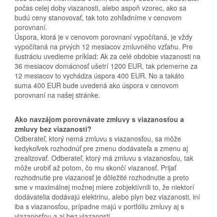
počas celej doby viazanosti, alebo aspoň vzorec, ako sa
budú ceny stanovovať, tak toto zohľadníme v cenovom
porovnaní.
Úspora, ktorá je v cenovom porovnaní vypočítaná, je vždy
vypočítaná na prvých 12 mesiacov zmluvného vzťahu. Pre
ilustráciu uvedieme príklad: Ak za celé obdobie viazanosti na
36 mesiacov domácnosť ušetrí 1200 EUR, tak priemerne za
12 mesiacov to vychádza úspora 400 EUR. No a takáto
suma 400 EUR bude uvedená ako úspora v cenovom
porovnaní na našej stránke.
Ako navzájom porovnávate zmluvy s viazanosťou a
zmluvy bez viazanosti?
Odberateľ, ktorý nemá zmluvu s viazanosťou, sa môže
kedykoľvek rozhodnúť pre zmenu dodávateľa a zmenu aj
zrealizovať. Odberateľ, ktorý má zmluvu s viazanosťou, tak
môže urobiť až potom, čo mu skončí viazanosť. Prijať
rozhodnutie pre viazanosť je dôležité rozhodnutie a preto
sme v maximálnej možnej miere zobjektívnili to, že niektorí
dodávatelia dodávajú elektrinu, alebo plyn bez viazanosti, iní
iba s viazanosťou, prípadne majú v portfóliu zmluvy aj s
viazanosťou a aj bez viazanosti.