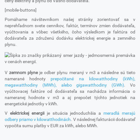
ceny elektriny a plynu od Vášho dodávateľa.
[mobile-buttons]
Pomáhame návštevníkom našej stránky zorientovať sa v
neprehľadnom svete cenníkov, faktúr, termínov zmien dodávateľa,
vyúčtovania a vôbec všetkého, čoho výsledkom je faktúra od
dodávateľa za združenú dodávku elektrickej energie a zemného
plynu.
V
zemnom plyne
je odber plynu meraný v m3 a následne sú tieto
namerané hodnoty
prepočítané na kilowatthodiny (kWh),
megawatthodiny (MWh), alebo gigawatthodiny (GWh)
. Vo
vyúčtovacej faktúre od dodávateľa sa nachádza informácia o
nameranej hodnote v m3 a aj prepočet týchto jednotiek na
energetické jednotky v kWh.
V
elektrickej energii
je situácia jednoduchšia a
meradlá merajú
odbery priamo v kilowatthodinách
. V následnej fakturácii dodávateľ
vypočíta sumu platby v EUR za kWh, alebo MWh.