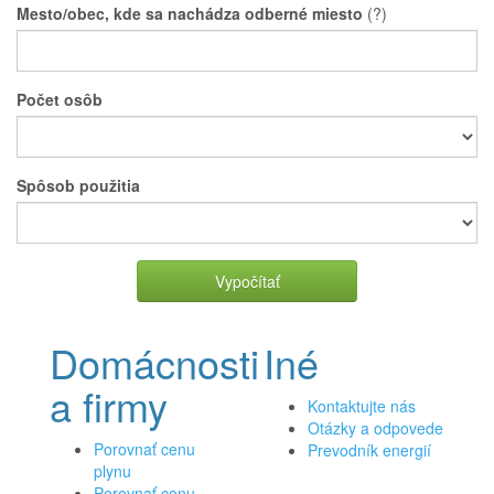
Mesto/obec, kde sa nachádza odberné miesto
(?)
Počet osôb
Spôsob použitia
Vypočítať
Domácnosti
Iné
a firmy
Kontaktujte nás
Otázky a odpovede
Porovnať cenu
Prevodník energií
plynu
Porovnať cenu