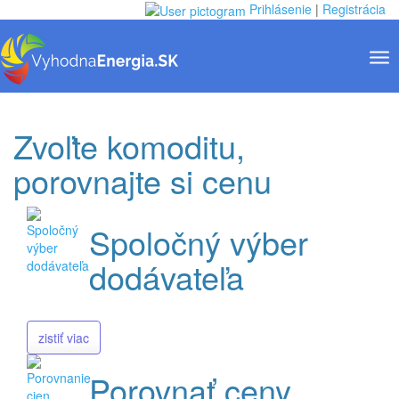
Prihlásenie
|
Registrácia
Tog
Toggle
nav
navigation
Zvoľte komoditu,
porovnajte si cenu
Spoločný výber
dodávateľa
zistiť viac
Porovnať ceny